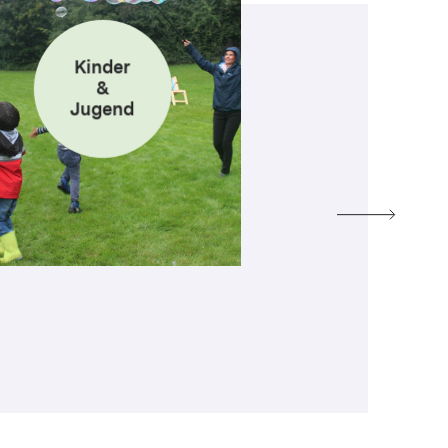
Kinder
&
Jugend