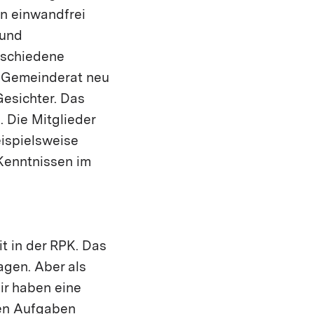
on einwandfrei
 und
erschiedene
r Gemeinderat neu
esichter. Das
. Die Mitglieder
eispielsweise
 Kenntnissen im
t in der RPK. Das
ragen. Aber als
ir haben eine
hen Aufgaben