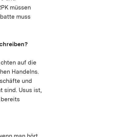
 RPK müssen
ebatte muss
schreiben?
achten auf die
chen Handelns.
eschäfte und
 sind. Usus ist,
 bereits
wenn man hört,