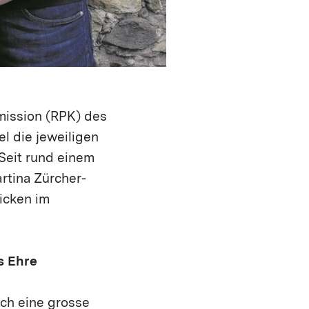
ission (RPK) des
l die jeweiligen
Seit rund einem
rtina Zürcher-
licken im
s Ehre
uch eine grosse