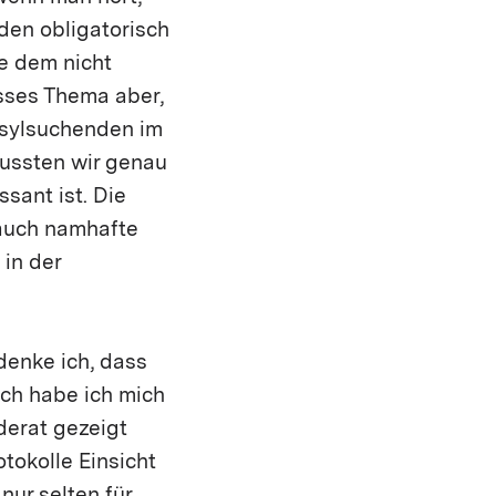
den obligatorisch
e dem nicht
osses Thema aber,
Asylsuchenden im
ussten wir genau
sant ist. Die
 auch namhafte
 in der
 denke ich, dass
ich habe ich mich
derat gezeigt
otokolle Einsicht