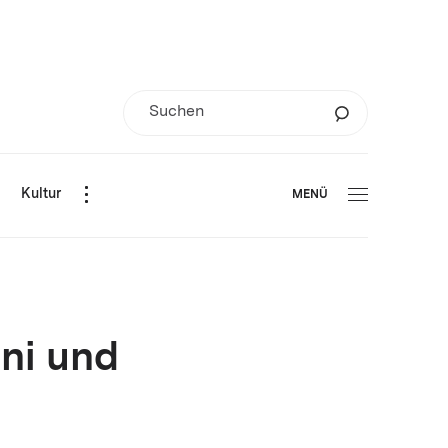
d
Kultur
MENÜ
öni und