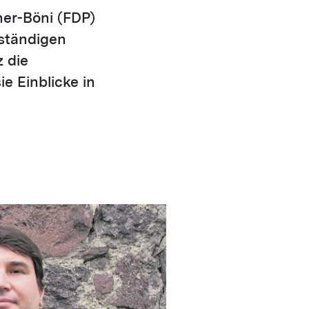
her-Böni (FDP)
 ständigen
 die
e Einblicke in