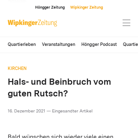
ANZEIGE
Höngger Zeitung
Wipkinger Zeitung
Quartierleben
Veranstaltungen
Höngger Podcast
Quarti
KIRCHEN
Hals- und Beinbruch vom
guten Rutsch?
16. Dezember 2021 — Eingesandter Artikel
Bald wünschen sich wieder viele einen