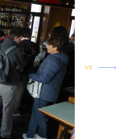
1
/
2