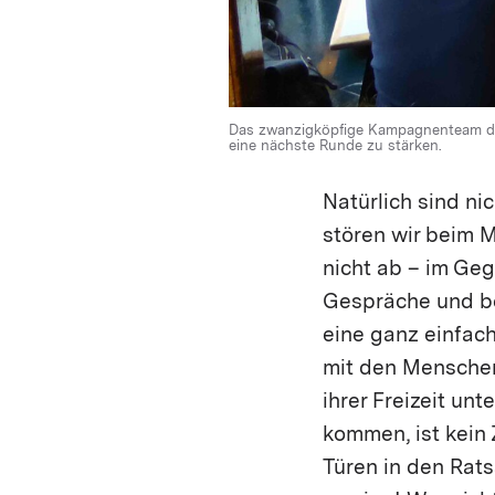
Das zwanzigköpfige Kampagnenteam der
Salomé Weber, Kantonsratskandidatin 
eine nächste Runde zu stärken.
Natürlich sind n
stören wir beim 
nicht ab – im Gege
Gespräche und be
eine ganz einfach
mit den Menschen 
ihrer Freizeit un
kommen, ist kein Z
Türen in den Rats