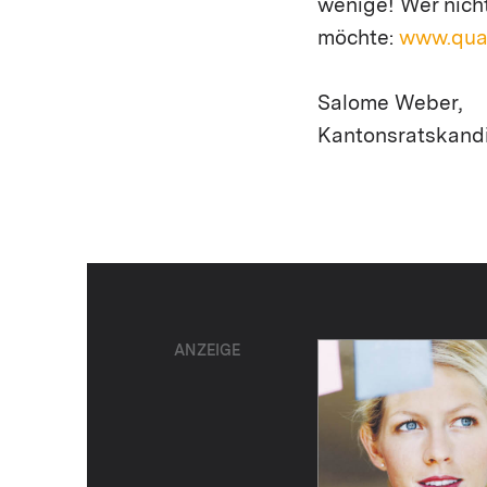
wenige! Wer nich
möchte:
www.quar
Salome Weber,
Kantonsratskandi
ANZEIGE