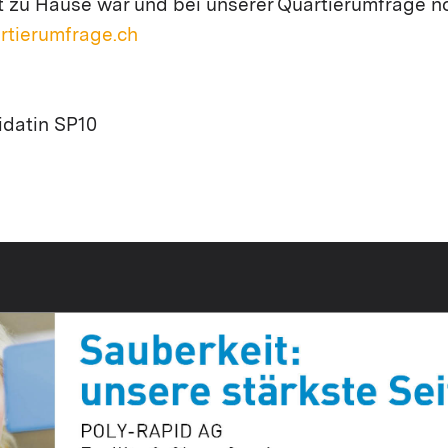
t zu Hause war und bei unserer Quartierumfrage 
tierumfrage.ch
datin SP10