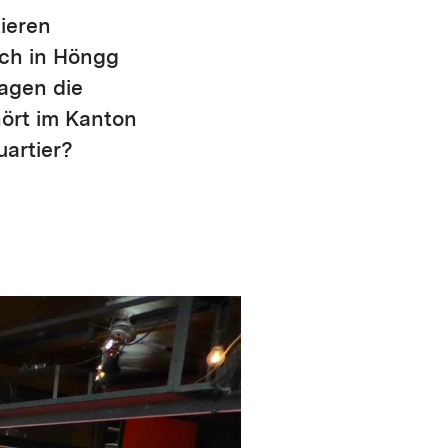
tieren
ch in Höngg
agen die
ört im Kanton
uartier?