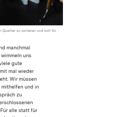
uartier zu sortieren und sich für
 Und manchmal
n wimmeln uns
viele gute
mit mal wieder
 geht: Wir müssen
 mithelfen und in
espräch zu
 verschlossenen
ür alle statt für