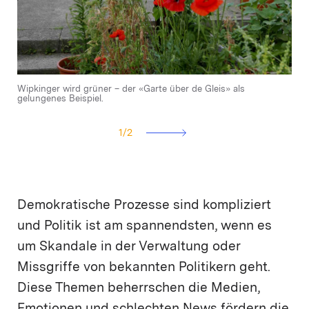
Wipkinger wird grüner – der «Garte über de Gleis» als
Roland Hurschler, Vorstand Grüne Kreis 6/10
gelungenes Beispiel.
1
/
2
Demokratische Prozesse sind kompliziert
und Politik ist am spannendsten, wenn es
um Skandale in der Verwaltung oder
Missgriffe von bekannten Politikern geht.
Diese Themen beherrschen die Medien,