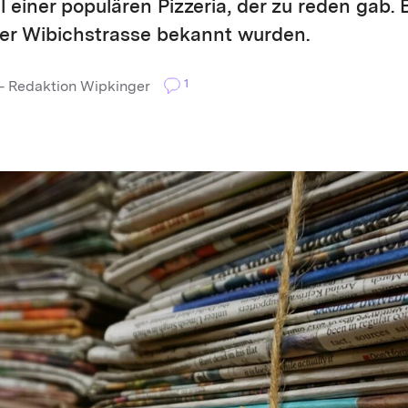
 einer populären Pizzeria, der zu reden gab. 
der Wibichstrasse bekannt wurden.
1
— Redaktion Wipkinger