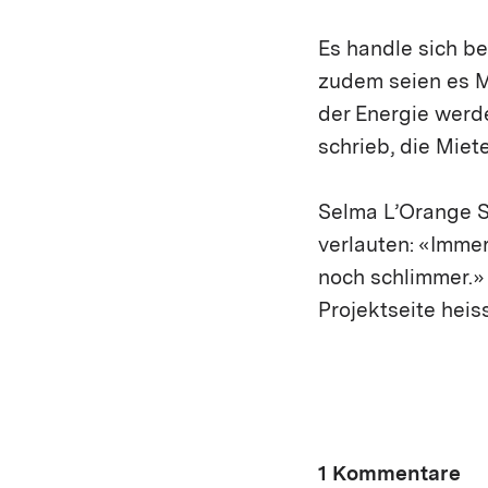
Es handle sich b
zudem seien es M
der Energie werd
schrieb, die Mie
Selma L’Orange Se
verlauten: «Immer
noch schlimmer.»
Projektseite heis
1 Kommentare