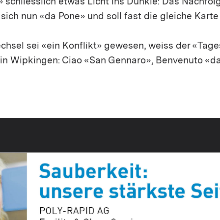
schliesslich etwas Licht ins Dunkle: Das Nachfolg
ich nun «da Pone» und soll fast die gleiche Karte
chsel sei «ein Konflikt» gewesen, weiss der «Tag
zt in Wipkingen: Ciao «San Gennaro», Benvenuto «d