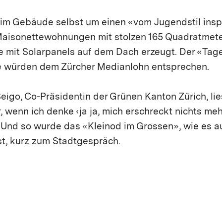
eim Gebäude selbst um einen «vom Jugendstil insp
aisonettewohnungen mit stolzen 165 Quadratmeter
e mit Solarpanels auf dem Dach erzeugt. Der «Tag
te würden dem Zürcher Medianlohn entsprechen.
igo, Co-Präsidentin der Grünen Kanton Zürich, lie
, wenn ich denke ‹ja ja, mich erschreckt nichts meh
 Und so wurde das «Kleinod im Grossen», wie es a
st, kurz zum Stadtgespräch.