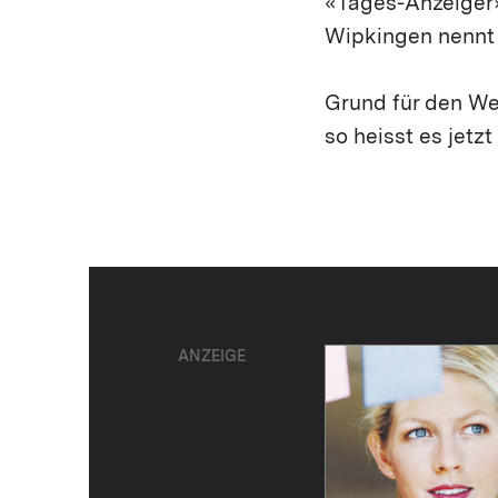
«Tages-Anzeiger» 
Wipkingen nennt s
Grund für den We
so heisst es jet
ANZEIGE