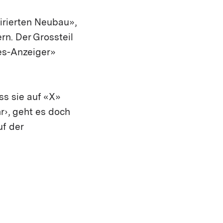
irierten Neubau»,
n. Der Grossteil
es-Anzeiger»
ss sie auf «X»
r›, geht es doch
uf der