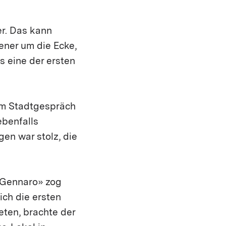
er. Das kann
ener um die Ecke,
s eine der ersten
zum Stadtgespräch
ebenfalls
en war stolz, die
 Gennaro» zog
ich die ersten
eten, brachte der