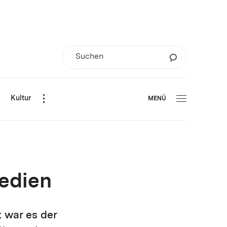
d
Kultur
MENÜ
Medien
t war es der