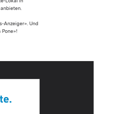
e-Lokal in
 anbieten.
es-Anzeiger». Und
a Pone»!