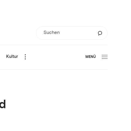
d
Kultur
MENÜ
nd