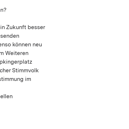
en?
 in Zukunft besser
ssenden
benso können neu
Im Weiteren
ipkingerplatz
rcher Stimmvolk
bstimmung im
ellen