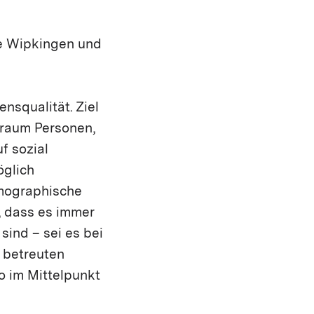
re Wipkingen und
nsqualität. Ziel
alraum Personen,
f sozial
öglich
emographische
, dass es immer
sind – sei es bei
r betreuten
o im Mittelpunkt