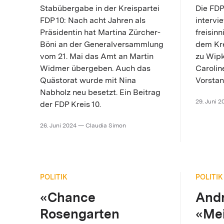
Stabübergabe in der Kreispartei
Die FDP
FDP 10: Nach acht Jahren als
intervi
Präsidentin hat Martina Zürcher-
freisin
Böni an der Generalversammlung
dem Kre
vom 21. Mai das Amt an Martin
zu Wipk
Widmer übergeben. Auch das
Caroline
Quästorat wurde mit Nina
Vorstan
Nabholz neu besetzt. Ein Beitrag
29. Juni 
der FDP Kreis 10.
26. Juni 2024 — Claudia Simon
POLITIK
POLITIK
«Chance
Andr
Rosengarten
«Mei