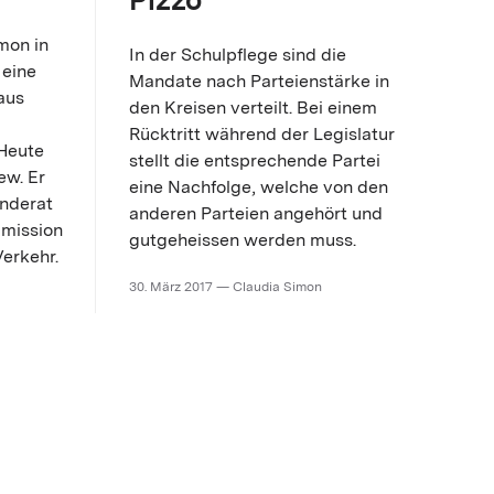
Pizzo
mon in
In der Schulpflege sind die
 eine
Mandate nach Parteienstärke in
 aus
den Kreisen verteilt. Bei einem
Rücktritt während der Legislatur
Heute
stellt die entsprechende Partei
ew. Er
eine Nachfolge, welche von den
inderat
anderen Parteien angehört und
mmission
gutgeheissen werden muss.
erkehr.
30. März 2017 — Claudia Simon