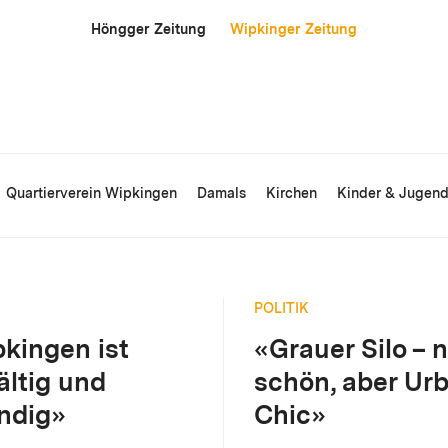
Höngger Zeitung
Wipkinger Zeitung
Quartierverein Wipkingen
Damals
Kirchen
Kinder & Jugen
POLITIK
kingen ist
«Grauer Silo – n
fältig und
schön, aber Ur
ndig»
Chic»